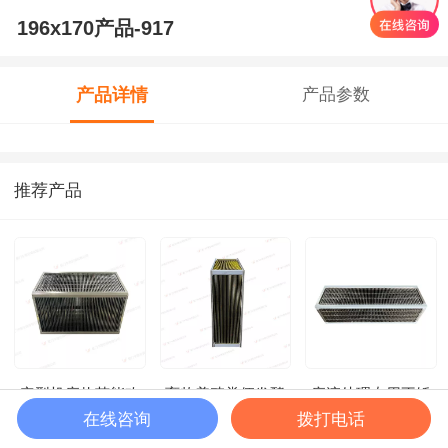
196x170产品-917
产品详情
产品参数
推荐产品
定型机废热节能改
畜牧养殖粪便发酵
废液处理专用不锈
造浆纱机烘干机尾
机 余热回收 能量
钢余热回收芯体
在线咨询
拨打电话
马上咨询
气回收空空冷却器
回收器 中惠气气
能量交换器 耐高
首页
客服