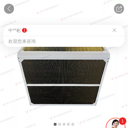
中**彬
1
欢迎您来咨询
1